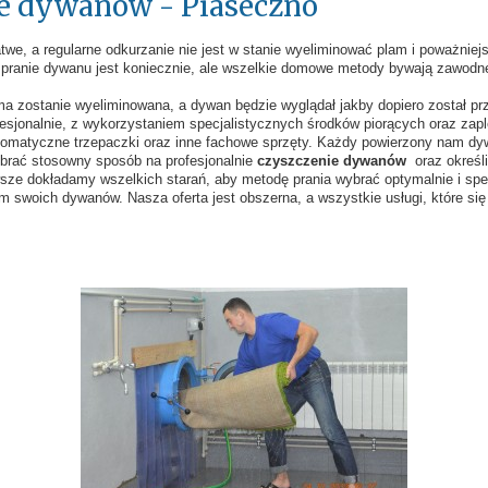
ie dywanów - Piaseczno
twe, a regularne odkurzanie nie jest w stanie wyeliminować plam i poważniej
 pranie dywanu jest koniecznie, ale wszelkie domowe metody bywają zawodne
a zostanie wyeliminowana, a dywan będzie wyglądał jakby dopiero został pr
fesjonalnie, z wykorzystaniem specjalistycznych środków piorących oraz zap
utomatyczne trzepaczki oraz inne fachowe sprzęty. Każdy powierzony nam dy
brać stosowny sposób na profesjonalnie
czyszczenie dywanów
oraz określi
sze dokładamy wszelkich starań, aby metodę prania wybrać optymalnie i spe
woich dywanów. Nasza oferta jest obszerna, a wszystkie usługi, które się w 