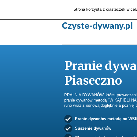
Pralnia Dywanów
O nas
Aktua
Strona korzysta z ciasteczek w ce
Czyste-dywany.pl
Pranie dyw
Piaseczno
PRALNIA DYWANÓW, której prowadzeniem
pranie dywanów metodą "W KĄPIELI NA
runo wraz z osnową dogłębnie a później
Pranie dywanów metodą na WS
Suszenie dywanów