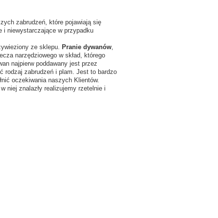
szych zabrudzeń, które pojawiają się
 i niewystarczające w przypadku
zywieziony ze sklepu.
Pranie dywanów
,
lecza narzędziowego w skład, którego
wan najpierw poddawany jest przez
ć rodzaj zabrudzeń i plam. Jest to bardzo
łnić oczekiwania naszych Klientów.
niej znalazły realizujemy rzetelnie i