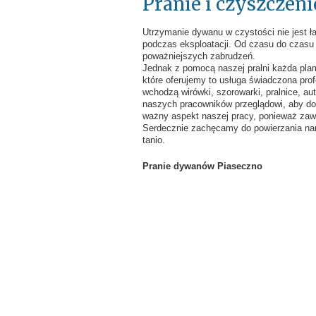
Pranie i czyszczen
Utrzymanie dywanu w czystości nie jest ła
podczas eksploatacji. Od czasu do czasu
poważniejszych zabrudzeń.
Jednak z pomocą naszej pralni każda plam
które oferujemy to usługa świadczona pro
wchodzą wirówki, szorowarki, pralnice, a
naszych pracowników przeglądowi, aby do
ważny aspekt naszej pracy, ponieważ zaw
Serdecznie zachęcamy do powierzania nam s
tanio.
Pranie dywanów Piaseczno