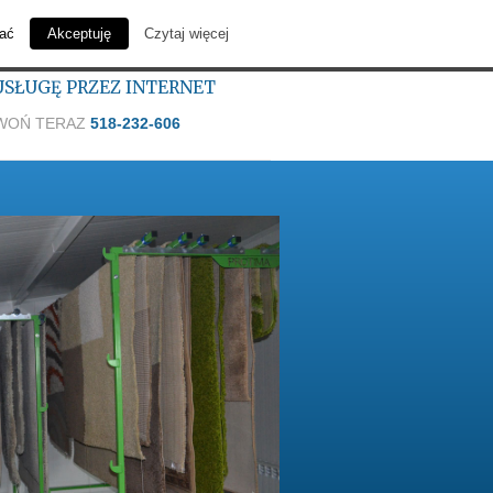
Kontakt
wać
Akceptuję
Czytaj więcej
SŁUGĘ PRZEZ INTERNET
WOŃ TERAZ
518-232-606