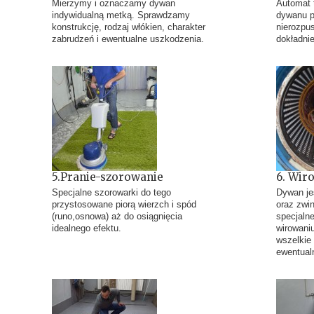
Mierzymy i oznaczamy dywan
Automat 
indywidualną metką. Sprawdzamy
dywanu pi
konstrukcję, rodzaj włókien, charakter
nierozpu
zabrudzeń i ewentualne uszkodzenia.
dokładni
5.Pranie-szorowanie
6. Wir
Specjalne szorowarki do tego
Dywan je
przystosowane piorą wierzch i spód
oraz zwin
(runo,osnowa) aż do osiągnięcia
specjalne
idealnego efektu.
wirowani
wszelkie 
ewentual