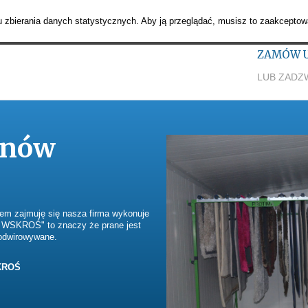
lności
Oferta
Dywany orientalne
Galeria
Regulamin pralni
lu zbierania danych statystycznych. Aby ją przeglądać, musisz to zaakcepto
ZAMÓW U
LUB ZADZ
anów
 zajmuję się nasza firma wykonuje
 WSKROŚ" to znaczy że prane jest
 odwirowywane.
KROŚ