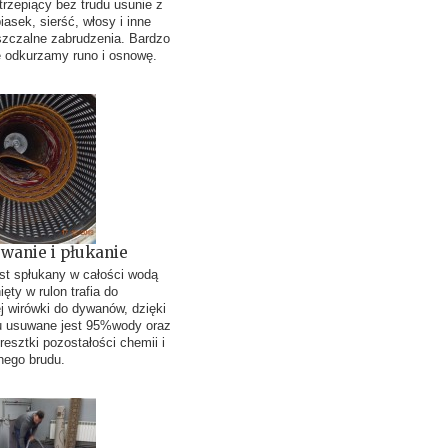
trzepiący bez trudu usunie z
asek, sierść, włosy i inne
szczalne zabrudzenia. Bardzo
e odkurzamy runo i osnowę.
owanie i płukanie
st spłukany w całości wodą
ięty w rulon trafia do
j wirówki do dywanów, dzięki
u usuwane jest 95%wody oraz
resztki pozostałości chemii i
nego brudu.