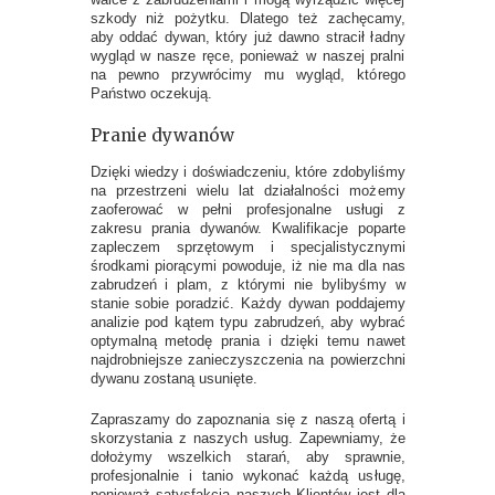
szkody niż pożytku. Dlatego też zachęcamy,
aby oddać dywan, który już dawno stracił ładny
wygląd w nasze ręce, ponieważ w naszej pralni
na pewno przywrócimy mu wygląd, którego
Państwo oczekują.
Pranie dywanów
Dzięki wiedzy i doświadczeniu, które zdobyliśmy
na przestrzeni wielu lat działalności możemy
zaoferować w pełni profesjonalne usługi z
zakresu prania dywanów. Kwalifikacje poparte
zapleczem sprzętowym i specjalistycznymi
środkami piorącymi powoduje, iż nie ma dla nas
zabrudzeń i plam, z którymi nie bylibyśmy w
stanie sobie poradzić. Każdy dywan poddajemy
analizie pod kątem typu zabrudzeń, aby wybrać
optymalną metodę prania i dzięki temu nawet
najdrobniejsze zanieczyszczenia na powierzchni
dywanu zostaną usunięte.
Zapraszamy do zapoznania się z naszą ofertą i
skorzystania z naszych usług. Zapewniamy, że
dołożymy wszelkich starań, aby sprawnie,
profesjonalnie i tanio wykonać każdą usługę,
ponieważ satysfakcja naszych Klientów jest dla