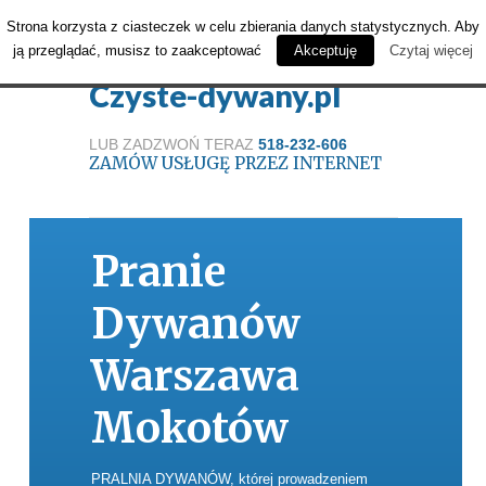
Strona korzysta z ciasteczek w celu zbierania danych statystycznych. Aby
ją przeglądać, musisz to zaakceptować
Akceptuję
Czytaj więcej
Czyste-dywany.pl
LUB ZADZWOŃ TERAZ
518-232-606
ZAMÓW USŁUGĘ PRZEZ INTERNET
Pranie
Dywanów
Warszawa
Mokotów
PRALNIA DYWANÓW, której prowadzeniem