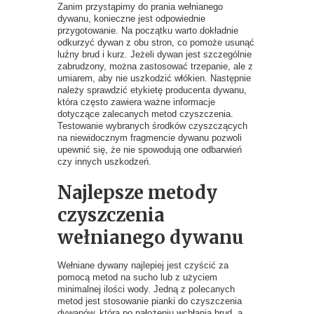
Zanim przystąpimy do prania wełnianego
dywanu, konieczne jest odpowiednie
przygotowanie. Na początku warto dokładnie
odkurzyć dywan z obu stron, co pomoże usunąć
luźny brud i kurz. Jeżeli dywan jest szczególnie
zabrudzony, można zastosować trzepanie, ale z
umiarem, aby nie uszkodzić włókien. Następnie
należy sprawdzić etykietę producenta dywanu,
która często zawiera ważne informacje
dotyczące zalecanych metod czyszczenia.
Testowanie wybranych środków czyszczących
na niewidocznym fragmencie dywanu pozwoli
upewnić się, że nie spowodują one odbarwień
czy innych uszkodzeń.
Najlepsze metody
czyszczenia
wełnianego dywanu
Wełniane dywany najlepiej jest czyścić za
pomocą metod na sucho lub z użyciem
minimalnej ilości wody. Jedną z polecanych
metod jest stosowanie pianki do czyszczenia
dywanów, która po nałożeniu wchłania brud, a