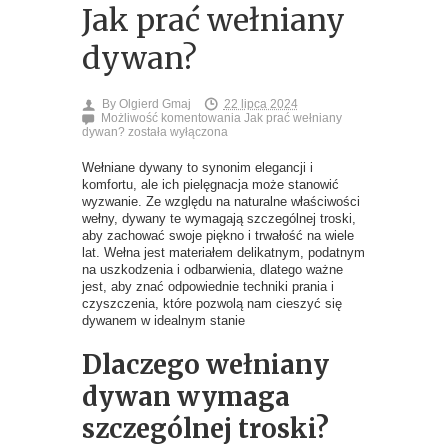
Jak prać wełniany
dywan?
By
Olgierd Gmaj
22 lipca 2024
Możliwość komentowania
Jak prać wełniany
dywan?
została wyłączona
Wełniane dywany to synonim elegancji i
komfortu, ale ich pielęgnacja może stanowić
wyzwanie. Ze względu na naturalne właściwości
wełny, dywany te wymagają szczególnej troski,
aby zachować swoje piękno i trwałość na wiele
lat. Wełna jest materiałem delikatnym, podatnym
na uszkodzenia i odbarwienia, dlatego ważne
jest, aby znać odpowiednie techniki prania i
czyszczenia, które pozwolą nam cieszyć się
dywanem w idealnym stanie
Dlaczego wełniany
dywan wymaga
szczególnej troski?