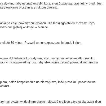
a dywanu, aby usunąć wszelki kurz, sierść zwierząt oraz luźny brud. Jest
psze wnikanie proszku w strukturę dywanu.
ania na całej powierzchni dywanu. Dla lepszego efektu możesz użyć
oszkowi głębiej wniknąć w tkaninę.
 około 30 minut. Pozwoli to na rozpuszczenie brudu i plam.
wnie dokładnie odkurz dywan, aby usunąć wszelkie resztki proszku.
tawiony na odpowiednią moc, aby efektywnie zebrać pozostałości środka
plam, nałóż bezpośrednio na nie większą ilość proszku i pozostaw na
 odkurz.
trzymać dywan w idealnym stanie i cieszyć się jego czystością przez długi