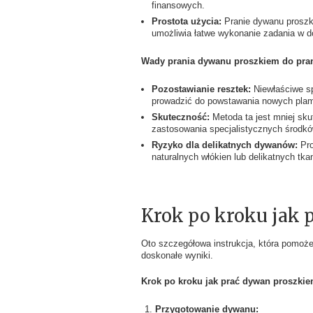
finansowych.
Prostota użycia:
Pranie dywanu proszki
umożliwia łatwe wykonanie zadania w
Wady prania dywanu proszkiem do pran
Pozostawianie resztek:
Niewłaściwe sp
prowadzić do powstawania nowych plam
Skuteczność:
Metoda ta jest mniej sk
zastosowania specjalistycznych środk
Ryzyko dla delikatnych dywanów:
Pro
naturalnych włókien lub delikatnych tk
Krok po kroku jak 
Oto szczegółowa instrukcja, która pomoż
doskonałe wyniki.
Krok po kroku jak prać dywan proszkie
Przygotowanie dywanu: