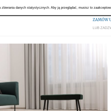
lności
Oferta
Dywany orientalne
Galeria
Regulamin pralni
lu zbierania danych statystycznych. Aby ją przeglądać, musisz to zaakcepto
ZAMÓW U
LUB ZADZ