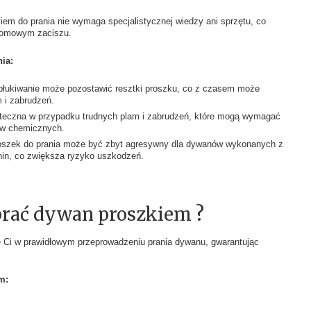
em do prania nie wymaga specjalistycznej wiedzy ani sprzętu, co
 domowym zaciszu.
ia:
łukiwanie może pozostawić resztki proszku, co z czasem może
 i zabrudzeń.
uteczna w przypadku trudnych plam i zabrudzeń, które mogą wymagać
ów chemicznych.
szek do prania może być zbyt agresywny dla dywanów wykonanych z
anin, co zwiększa ryzyko uszkodzeń.
prać dywan proszkiem ?
e Ci w prawidłowym przeprowadzeniu prania dywanu, gwarantując
m: