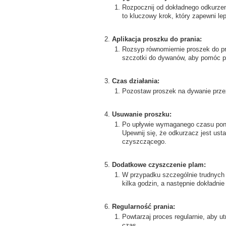
Rozpocznij od dokładnego odkurzeni
to kluczowy krok, który zapewni le
Aplikacja proszku do prania:
Rozsyp równomiernie proszek do pr
szczotki do dywanów, aby pomóc pr
Czas działania:
Pozostaw proszek na dywanie przez
Usuwanie proszku:
Po upływie wymaganego czasu pono
Upewnij się, że odkurzacz jest us
czyszczącego.
Dodatkowe czyszczenie plam:
W przypadku szczególnie trudnych 
kilka godzin, a następnie dokładnie
Regularność prania:
Powtarzaj proces regularnie, aby u
czas.