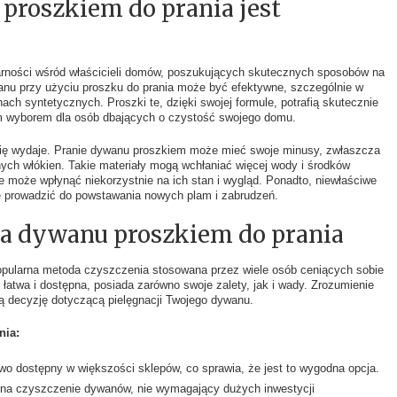
proszkiem do prania jest
rności wśród właścicieli domów, poszukujących skutecznych sposobów na
nu przy użyciu proszku do prania może być efektywne, szczególnie w
ach syntetycznych. Proszki te, dzięki swojej formule, potrafią skutecznie
ym wyborem dla osób dbających o czystość swojego domu.
 się wydaje. Pranie dywanu proszkiem może mieć swoje minusy, zwłaszcza
nych włókien. Takie materiały mogą wchłaniać więcej wody i środków
 może wpłynąć niekorzystnie na ich stan i wygląd. Ponadto, niewłaściwe
 prowadzić do powstawania nowych plam i zabrudzeń.
ia dywanu proszkiem do prania
opularna metoda czyszczenia stosowana przez wiele osób ceniących sobie
 łatwa i dostępna, posiada zarówno swoje zalety, jak i wady. Zrozumienie
ą decyzję dotyczącą pielęgnacji Twojego dywanu.
nia:
two dostępny w większości sklepów, co sprawia, że jest to wygodna opcja.
 na czyszczenie dywanów, nie wymagający dużych inwestycji