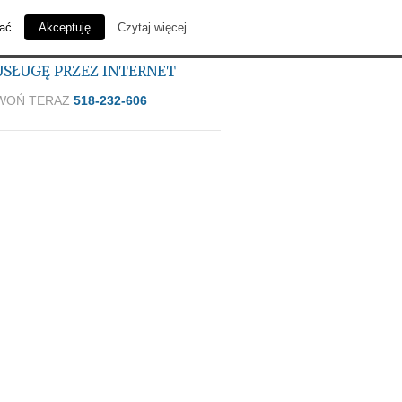
Kontakt
wać
Akceptuję
Czytaj więcej
SŁUGĘ PRZEZ INTERNET
WOŃ TERAZ
518-232-606