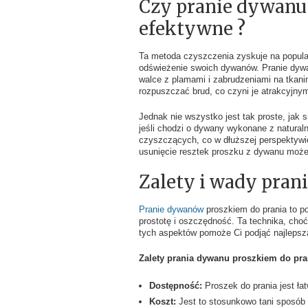
Czy pranie dywanu 
efektywne ?
Ta metoda czyszczenia zyskuje na popula
odświeżenie swoich dywanów. Pranie dywa
walce z plamami i zabrudzeniami na tkanin
rozpuszczać brud, co czyni je atrakcyjn
Jednak nie wszystko jest tak proste, jak
jeśli chodzi o dywany wykonane z natural
czyszczących, co w dłuższej perspektywie
usunięcie resztek proszku z dywanu może
Zalety i wady pran
Pranie dywanów
proszkiem do prania to p
prostotę i oszczędność. Ta technika, choć
tych aspektów pomoże Ci podjąć najlepsz
Zalety prania dywanu proszkiem do pra
Dostępność:
Proszek do prania jest ła
Koszt:
Jest to stosunkowo tani sposób